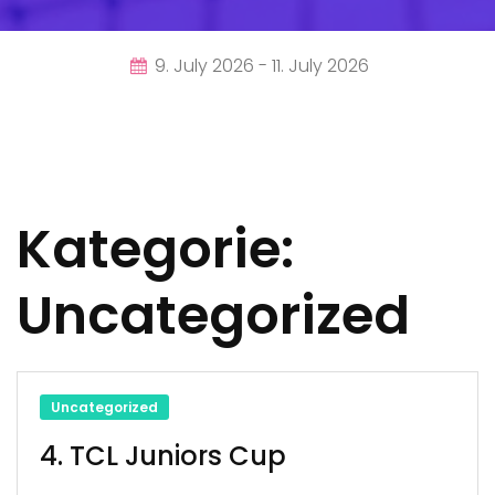
9. July 2026 -
11. July 2026
Kategorie:
Uncategorized
Uncategorized
4. TCL Juniors Cup