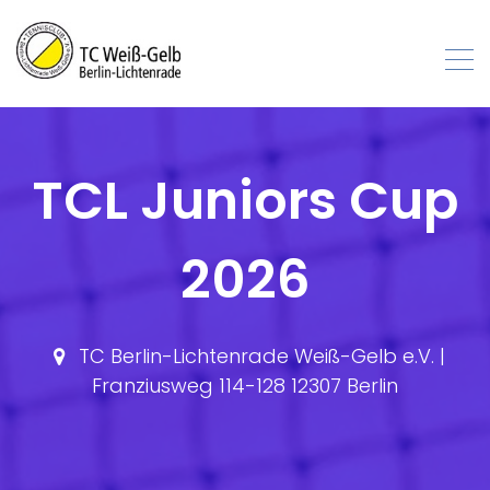
Skip
to
content
TCL Juniors Cup
2026
TC Berlin-Lichtenrade Weiß-Gelb e.V. |
Franziusweg 114-128 12307 Berlin